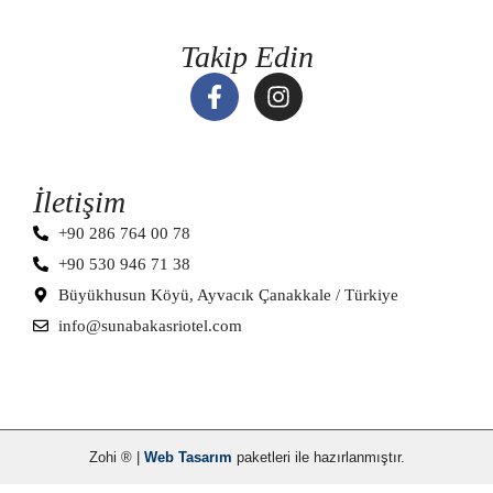
Takip Edin
İletişim
+90 286 764 00 78
+90 530 946 71 38
Büyükhusun Köyü, Ayvacık Çanakkale / Türkiye
info@sunabakasriotel.com
Zohi ® |
Web Tasarım
paketleri ile hazırlanmıştır.